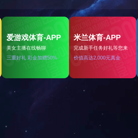
远达国际作为一个国有企业单
1995年，是世界500强——新中
达”的理念，凭借雄厚的技术
先通过了综合管理体系认证、质
奖、中国建筑工程钢结构金奖
建设监理协会、中国冶金建设协
座丰碑都见证了我们的成长历
，是中国钢结构协会工程管理与
要的是，这些荣誉与奖项将激
协会监理委员会主任委员单位和
好，把我们的服务做得更细，把我
足北京、放眼全国，已设立多家