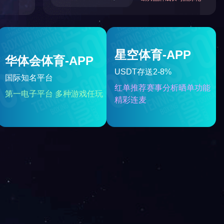
企业荣誉
位，深知肩负的责任。我们始终秉承“和谐致远，精诚则
实力和先进的管理，荣获鲁班奖、詹天佑奖、国家优质工程
近百项，被建设监理行业及协会多次评为先进企业。这一座
史和专家级管理咨询服务的卓越能力，我们以此为荣。更重
励我们在未来的日子继续竭尽所能，把我们的企业管理得更
们的工程做得更精...
[查看详细++]
更多>>