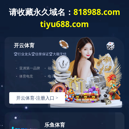
米兰·体育（ML SPORTS）官
方网站