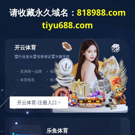
米兰·体育（ML SPORTS）官方网站
米兰·体育（ML
企业概况
工程业绩
米兰·体育（ML
SPORTS）官方网
当前位置：
米兰·体育（ML SPORTS）官方网站-APP下载
>
米兰·体育（ML S
SPORTS）官方网
站-APP下载
站-APP下载
banner
banner