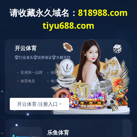
米兰·体育（ML SPORTS）官方网站
米兰·体育（ML
企业概况
工程业绩
米兰·体育（ML
SPORTS）官方网
当前位置：
米兰·体育（ML SPORTS）官方网站-APP下载
>
工程业绩
>
米兰·
SPORTS）官方网
站-APP下载
站-APP下载
banner
来源