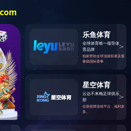
体育（ML
招贤纳士
网站管理
TS）官方网
站