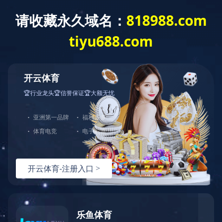
米兰·体育（ML SPORTS）官方网站
米兰·体育（ML
企业概况
工程业绩
米兰·体育（ML
SPORTS）官方网
当前位置：
米兰·体育（ML SPORTS）官方网站-APP下载
>
工程业绩
>
工业项
SPORTS）官方网
站-APP下载
站-APP下载
banner
来源