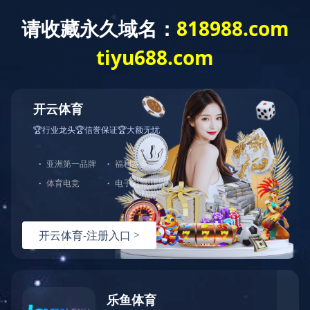
米兰·体育（ML SPORTS）官方网站
米兰·体育（ML
企业概况
工程业绩
米兰·体育（ML
SPORTS）官方网
当前位置：
米兰·体育（ML SPORTS）官方网站-APP下载
>
工程业绩
>
教育、
SPORTS）官方网
站-APP下载
站-APP下载
banner
来源