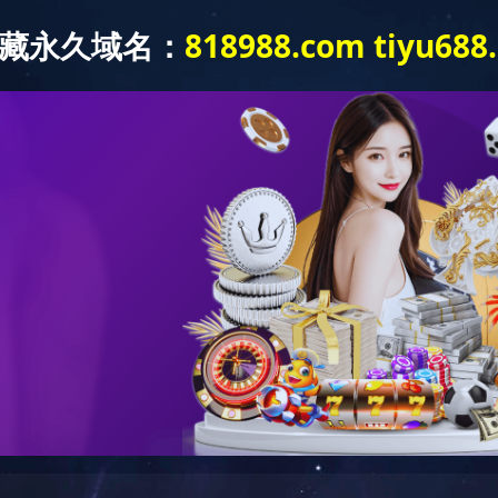
业绩
企业荣誉
新闻资讯
米兰·
SPOR
业绩
>
教育、卫生服务设施项目
北京朝阳医院东院建设工程
来源：
作者：北京远达
发布时间：2021年02月25日
+
.
-