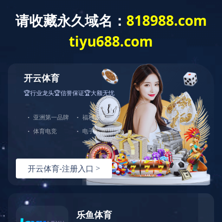
米兰·体育（ML SPORTS）官方网站
米兰·体育（ML
企业概况
工程业绩
米兰·体育（ML
SPORTS）官方网
当前位置：
米兰·体育（ML SPORTS）官方网站-APP下载
>
工程业绩
>
市政及
SPORTS）官方网
站-APP下载
站-APP下载
腾飞大街北
banner
来源