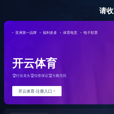
米兰·体育（ML SPORTS）官方网站
米兰·体育（ML
企业概况
工程
米兰·体育（ML
SPORTS）官方网
当前位置：
米兰·体育（ML SPORTS）官方网站-APP下载
>
新闻
SPORTS）官方网
站-APP下载
站-APP下载
远
banner
2025年11月17日，远达国际召开
2025年
“
作，以持续提升公司安全质量管理水平。
本次活动
涵盖
监理、全过程咨询
和
造价咨